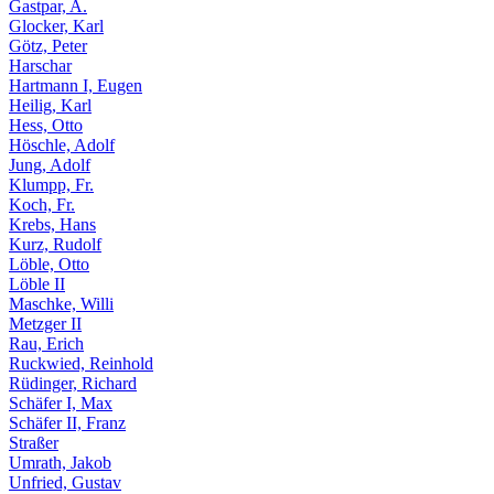
Gastpar, A.
Glocker, Karl
Götz, Peter
Harschar
Hartmann I, Eugen
Heilig, Karl
Hess, Otto
Höschle, Adolf
Jung, Adolf
Klumpp, Fr.
Koch, Fr.
Krebs, Hans
Kurz, Rudolf
Löble, Otto
Löble II
Maschke, Willi
Metzger II
Rau, Erich
Ruckwied, Reinhold
Rüdinger, Richard
Schäfer I, Max
Schäfer II, Franz
Straßer
Umrath, Jakob
Unfried, Gustav