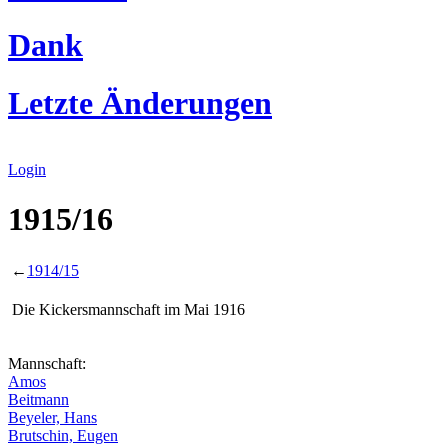
Dank
Letzte Änderungen
Login
1915/16
←
1914/15
Die Kickersmannschaft im Mai 1916
Mannschaft:
Amos
Beitmann
Beyeler, Hans
Brutschin, Eugen