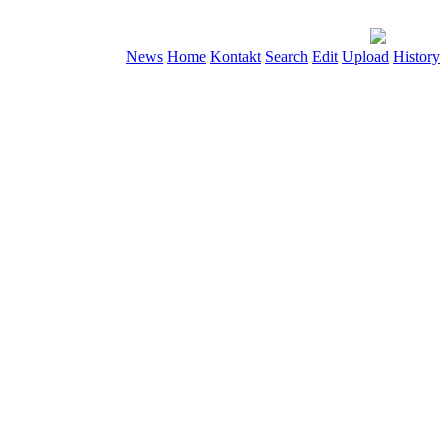
News
Home
Kontakt
Search
Edit
Upload
History